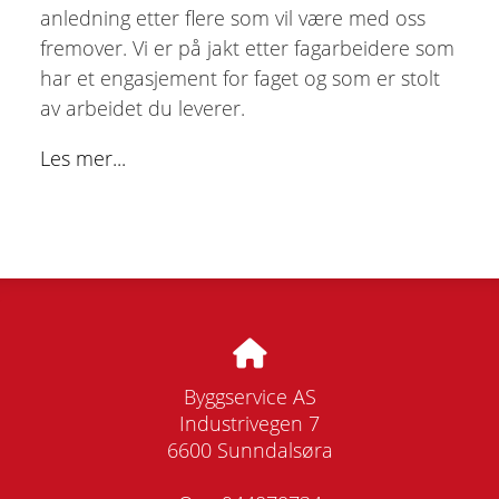
anledning etter flere som vil være med oss
fremover. Vi er på jakt etter fagarbeidere som
har et engasjement for faget og som er stolt
av arbeidet du leverer.
Les mer...
Byggservice AS
Industrivegen 7
6600 Sunndalsøra